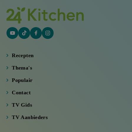
YouTube
Tiktok
Facebook
Instagram
(externe
(externe
(externe
(externe
link)
link)
link)
link)
Recepten
Thema's
Populair
Contact
TV Gids
TV Aanbieders