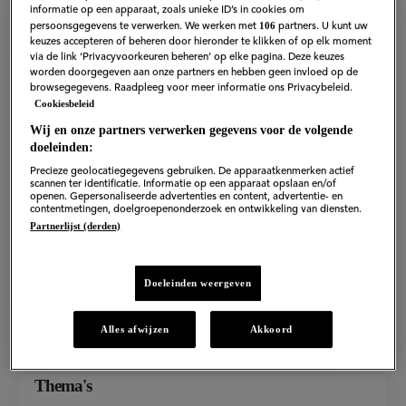
informatie op een apparaat, zoals unieke ID’s in cookies om
106
persoonsgegevens te verwerken. We werken met
partners. U kunt uw
keuzes accepteren of beheren door hieronder te klikken of op elk moment
via de link ‘Privacyvoorkeuren beheren’ op elke pagina. Deze keuzes
worden doorgegeven aan onze partners en hebben geen invloed op de
browsegegevens. Raadpleeg voor meer informatie ons Privacybeleid.
Cookiesbeleid
Wij en onze partners verwerken gegevens voor de volgende
doeleinden:
Precieze geolocatiegegevens gebruiken. De apparaatkenmerken actief
scannen ter identificatie. Informatie op een apparaat opslaan en/of
openen. Gepersonaliseerde advertenties en content, advertentie- en
contentmetingen, doelgroepenonderzoek en ontwikkeling van diensten.
Partnerlijst (derden)
Nieuws
Doeleinden weergeven
Kokoswater wordt steeds populairder, maar is het
ook gezond?
Alles afwijzen
Akkoord
Thema's