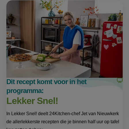
pagina
pagina
this
op
op
page
Facebook
WhatsApp
(opent
(opent
in
in
nieuw
nieuw
venster,
venster,
externe
externe
link)
link)
Dit recept komt voor in het
programma:
Lekker Snel!
In Lekker Snel! deelt 24Kitchen-chef Jet van Nieuwkerk
de allerlekkerste recepten die je binnen half uur op tafel