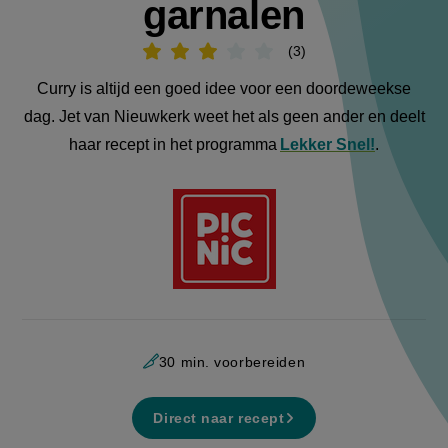
garnalen
3
Beoordeel
recept
'Rode
Curry is altijd een goed idee voor een doordeweekse
curry
met
dag. Jet van Nieuwkerk weet het als geen ander en deelt
garnalen'
haar recept in het programma
Lekker Snel!
.
Aangeboden
door:
30 min. voorbereiden
Direct naar recept