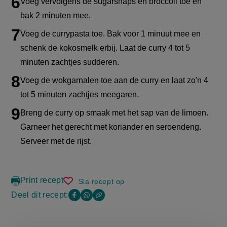
Voeg vervolgens de sugarsnaps en broccoli toe en
bak 2 minuten mee.
Voeg de currypasta toe. Bak voor 1 minuut mee en
schenk de kokosmelk erbij. Laat de curry 4 tot 5
minuten zachtjes sudderen.
Voeg de wokgarnalen toe aan de curry en laat zo'n 4
tot 5 minuten zachtjes meegaren.
Breng de curry op smaak met het sap van de limoen.
Garneer het gerecht met koriander en seroendeng.
Serveer met de rijst.
Print recept
Sla recept op
rode
curry
Deel dit recept:
Copy
Deel
Deel
met
the
garnalen
deze
deze
link
of