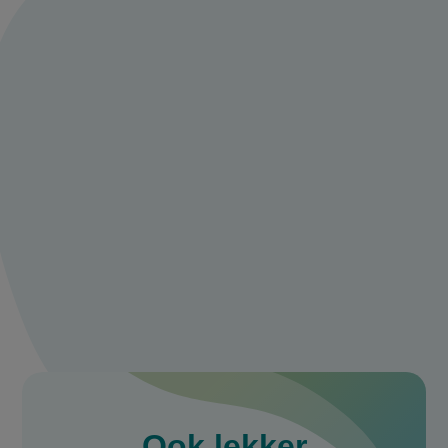
Meld je aan en
praat mee over
rode curry met
garnalen
Deel je ervaring of tips met ons en praat
mee met andere 24kitchen fans.
Maak een account aan
Log in
Ook
lekker