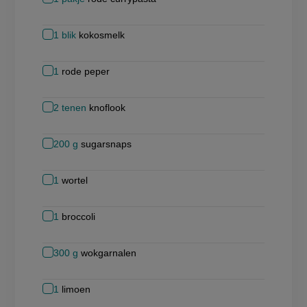
1
blik
kokosmelk
1
rode peper
2
tenen
knoflook
200
g
sugarsnaps
1
wortel
1
broccoli
300
g
wokgarnalen
1
limoen