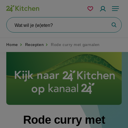
Overslaan
Mijn
Accountme
Menu
bewaarde
en
recepten
naar
Wat
Zoeke
wil
de
je
zoeken?
inhoud
Home
Recepten
Rode curry met garnalen
gaan
Disney+
Rode curry met