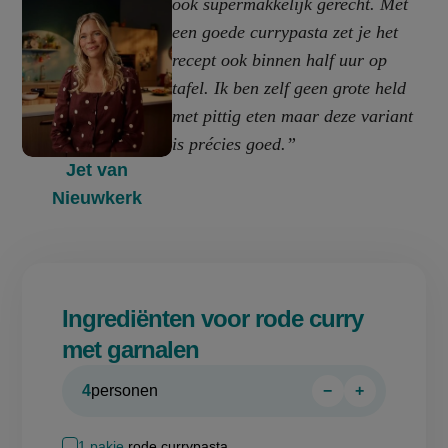
ook supermakkelijk gerecht. Met
een goede currypasta zet je het
recept ook binnen half uur op
tafel. Ik ben zelf geen grote held
met pittig eten maar deze variant
is précies goed.”
Jet van
Nieuwkerk
Ingrediënten voor rode curry
met garnalen
4
personen
−
+
Persoon
Persoon
verwijderen
toevoegen
1
pakje
rode currypasta