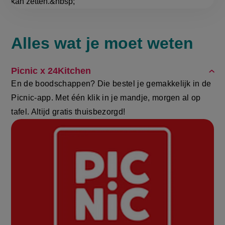
kan zetten.&nbsp;
Alles wat je moet weten
FAQ
Picnic x 24Kitchen
En de boodschappen? Die bestel je gemakkelijk in de
Picnic-app. Met één klik in je mandje, morgen al op
tafel. Altijd gratis thuisbezorgd!