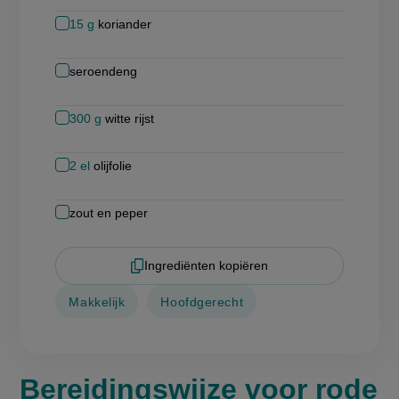
15
g
koriander
seroendeng
300
g
witte rijst
2
el
olijfolie
zout en peper
Ingrediënten kopiëren
Makkelijk
Hoofdgerecht
Bereidingswijze voor rode