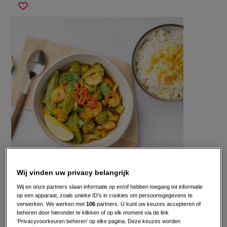
rode
Sla
curry
recept
met
op
garnalen
Wij vinden uw privacy belangrijk
Gepubliceerd op:
22-09-23
Wij en onze partners slaan informatie op en/of hebben toegang tot informatie
Bewerkt op:
13-04-2026
op een apparaat, zoals unieke ID’s in cookies om persoonsgegevens te
verwerken. We werken met
106
partners. U kunt uw keuzes accepteren of
beheren door hieronder te klikken of op elk moment via de link
‘Privacyvoorkeuren beheren’ op elke pagina. Deze keuzes worden