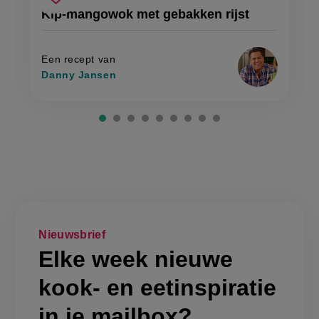
kip-
recept
Sla
score:
Kip-mangowok met gebakken rijst
'kip-
mangowok
recept
mangowok
met
met
op
gebakken
gebakken
rijst'
rijst
Een recept van
Danny Jansen
Nieuwsbrief
Elke week nieuwe
kook- en eetinspiratie
in je mailbox?