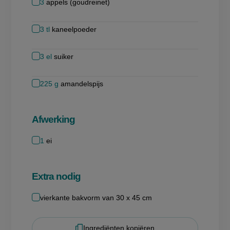
3
appels (goudreinet)
3
tl
kaneelpoeder
3
el
suiker
225
g
amandelspijs
Afwerking
1
ei
Extra nodig
vierkante bakvorm van 30 x 45 cm
Ingrediënten kopiëren