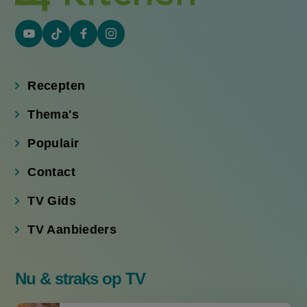
YouTube
Tiktok
Facebook
Instagram
(externe
(externe
(externe
(externe
link)
link)
link)
link)
Recepten
Thema's
Populair
Contact
TV Gids
TV Aanbieders
Nu & straks op TV