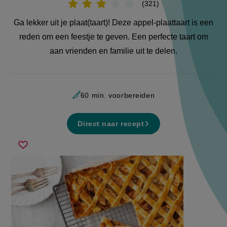
321
Beoordeel
recept
'Appel-
Ga lekker uit je plaat(taart)! Deze appel-plaattaart is een
plaattaart'
reden om een feestje te geven. Een perfecte taart om
aan vrienden en familie uit te delen.
60 min. voorbereiden
Direct naar recept
appel-
Sla
plaattaart
recept
op