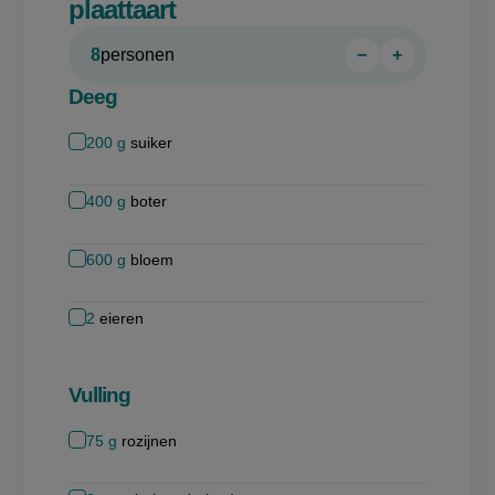
plaattaart
8
personen
−
+
Persoon
Persoon
verwijderen
toevoegen
Deeg
200
g
suiker
400
g
boter
600
g
bloem
2
eieren
Vulling
75
g
rozijnen