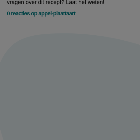
vragen over dit recept? Laat het weten!
0 reacties op appel-plaattaart
Meld je aan en
praat mee over
appel-plaattaart
Deel je ervaring of tips met ons en praat
mee met andere 24kitchen fans.
Maak een account aan
Log in