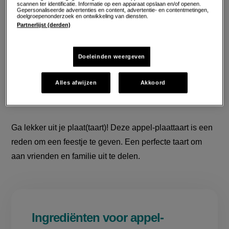
scannen ter identificatie. Informatie op een apparaat opslaan en/of openen.
Gepersonaliseerde advertenties en content, advertentie- en contentmetingen,
doelgroepenonderzoek en ontwikkeling van diensten.
Partnerlijst (derden)
Doeleinden weergeven
Alles afwijzen
Akkoord
Ga lekker uit je plaat(taart)! Deze appel-plaattaart is een
reden om een feestje te geven. Een perfecte taart om
aan vrienden en familie uit te delen.
Ingrediënten voor appel-