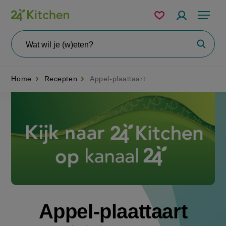
Overslaan
Mijn
Accountme
Menu
bewaarde
en
recepten
naar
Wat
Zoeke
wil
de
je
zoeken?
inhoud
Home
Recepten
Appel-plaattaart
gaan
Disney+
Appel-plaattaart