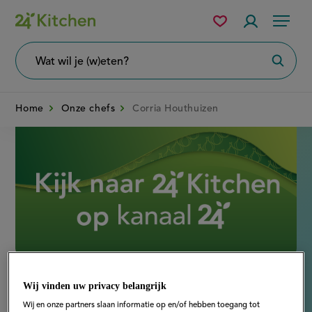
Overslaan
Mijn
Accountme
Menu
bewaarde
en
recepten
naar
Wat
Zoeke
wil
de
je
zoeken?
inhoud
Home
Onze chefs
Corria Houthuizen
gaan
Disney+
Wij vinden uw privacy belangrijk
Chef
Wij en onze partners slaan informatie op en/of hebben toegang tot