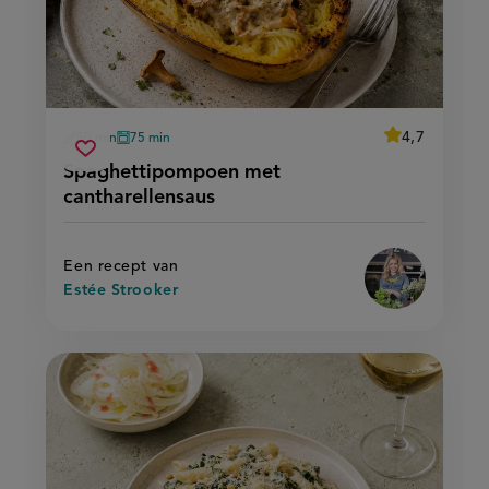
average
4,7
50 min
75 min
Beoordeel
voorbereidingstijd
oventijd
spaghettipompoen
recept
Sla
score:
Spaghettipompoen met
'spaghettipo
met
recept
met
cantharellensaus
cantharellensaus
cantharellensa
op
Een recept van
Estée Strooker