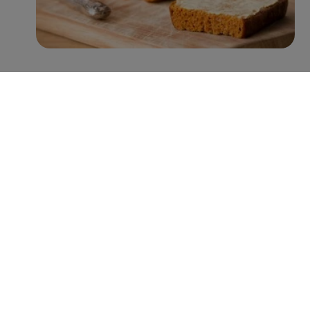
Met name Peijnenburg zet hierin grote stappen. Zo
worden er inmiddels jaarlijks ruim 100 miljoen minder
suikerklontjes in de recepturen verwerkt, zonder verlies
aan smaak. Verder is 38% van het assortiment rijk aan
vezels (>6g vezels per 100g), 92% een bron van vezels
(3-6g vezels per 100g), en heeft 43% een Nutri-Score A
of B. Hiermee lopen zij voorop in de categorie
tussendoortjes en laten zij zien dat de welbekende
peperkoeken tegenwoordig niet alleen lekker zijn,
maar ook voedzaam én verantwoord.