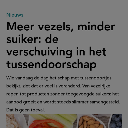
Meer
Nieuws
Meer vezels, minder
vezels,
suiker: de
minder
verschuiving in het
suiker:
tussendoorschap
de
verschuiving
Wie vandaag de dag het schap met tussendoortjes
bekijkt, ziet dat er veel is veranderd. Van vezelrijke
in
repen tot producten zonder toegevoegde suikers: het
aanbod groeit en wordt steeds slimmer samengesteld.
het
Dat is geen toeval.
tussendoorschap