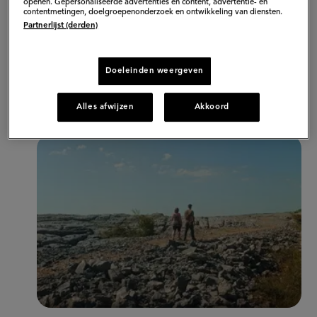
openen. Gepersonaliseerde advertenties en content, advertentie- en
contentmetingen, doelgroepenonderzoek en ontwikkeling van diensten.
boom en vertelt dat dit een feeënboom is. Ze ziet de
Partnerlijst (derden)
elfjes zo de boom in en uitlopen. Nadat ze die
ontweken hebben, is het tijd om de kruiden te plukken.
Doeleinden weergeven
Hugo heeft onder andere wilde tijm en wilde salie
kunnen vinden voor zijn gerecht.
Alles afwijzen
Akkoord