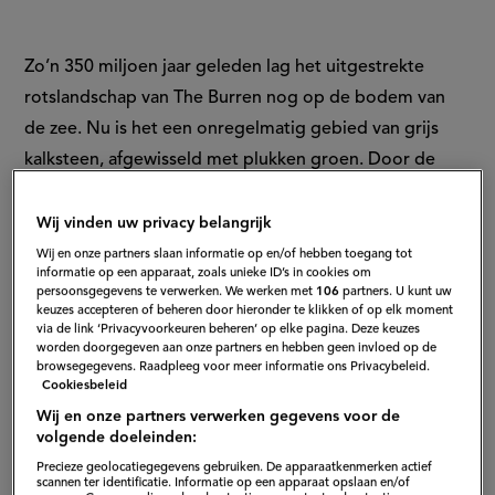
Zo’n 350 miljoen jaar geleden lag het uitgestrekte
rotslandschap van The Burren nog op de bodem van
de zee. Nu is het een onregelmatig gebied van grijs
kalksteen, afgewisseld met plukken groen. Door de
ruige bodem leven de lokale bewoners hier op een
heel andere manier dan in de rest van Ierland.
Wij vinden uw privacy belangrijk
Wij en onze partners slaan informatie op en/of hebben toegang tot
informatie op een apparaat, zoals unieke ID’s in cookies om
persoonsgegevens te verwerken. We werken met
106
partners. U kunt uw
Magische kruidenjacht
keuzes accepteren of beheren door hieronder te klikken of op elk moment
via de link ‘Privacyvoorkeuren beheren’ op elke pagina. Deze keuzes
worden doorgegeven aan onze partners en hebben geen invloed op de
browsegegevens. Raadpleeg voor meer informatie ons Privacybeleid.
Hugo verzamelt kruiden voor de shepherd’s pie die hij
Cookiesbeleid
later gaat maken. Samen met Marie gaat hij hiken in
Wij en onze partners verwerken gegevens voor de
The Burren. Tussen de stenen en in de spleten groeien
volgende doeleinden:
veel kruiden. Maar naast wilde tijm of knoflook, zijn er
Precieze geolocatiegegevens gebruiken. De apparaatkenmerken actief
scannen ter identificatie. Informatie op een apparaat opslaan en/of
ook nog andere levensvormen. Marie wijst hem op een