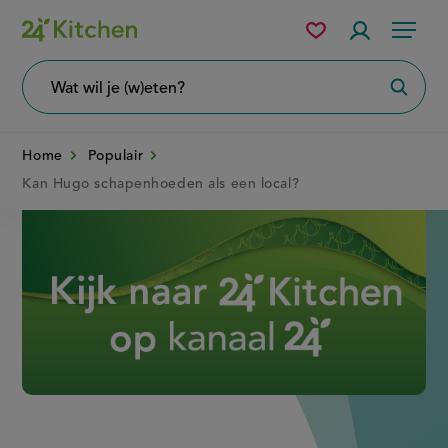
Overslaan
Mijn
Accountme
Menu
bewaarde
en
recepten
naar
Wat
Zoeke
wil
de
je
zoeken?
inhoud
Home
Populair
gaan
Kan Hugo schapenhoeden als een local?
Disney+