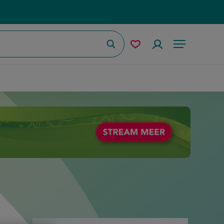
Zoeken
Mijn
Accountmenu
Menu
bewaarde
recepten