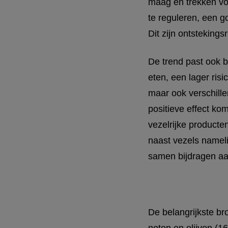
maag en trekken voc
te reguleren, een 
Dit zijn ontsteking
De trend past ook b
eten, een lager ris
maar ook verschill
positieve effect ko
vezelrijke producte
naast vezels nameli
samen bijdragen aa
De belangrijkste bro