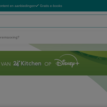
ontent en aanbiedingen
Gratis e-books
ibremaxxing?