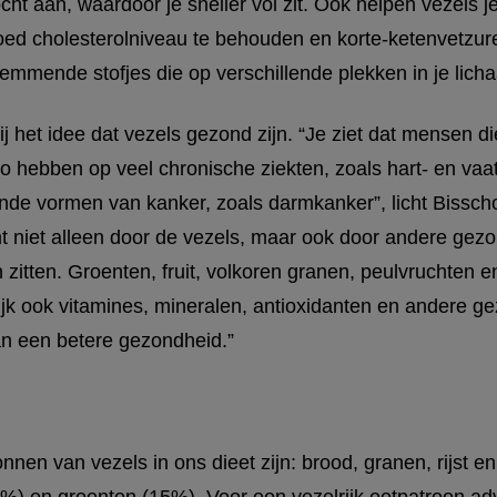
ht aan, waardoor je sneller vol zit. Ook helpen vezels j
goed cholesterolniveau te behouden en korte-ketenvetzu
sremmende stofjes die op verschillende plekken in je lic
ij het idee dat vezels gezond zijn. “Je ziet dat mensen 
ico hebben op veel chronische ziekten, zoals hart- en vaa
ende vormen van kanker, zoals darmkanker”, licht Bissch
mt niet alleen door de vezels, maar ook door andere gezo
n zitten. Groenten, fruit, volkoren granen, peulvruchten 
jk ook vitamines, mineralen, antioxidanten en andere ge
n een betere gezondheid.”
nnen van vezels in ons dieet zijn: brood, granen, rijst en