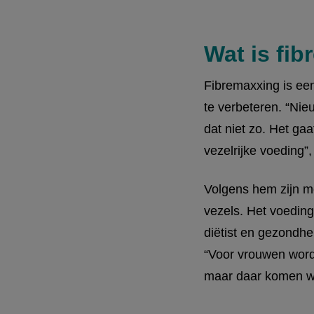
Wat is fi
Fibremaxxing is ee
te verbeteren. “Ni
dat niet zo. Het ga
vezelrijke voeding”
Volgens hem zijn mee
vezels. Het voeding
diëtist en gezondhei
“Voor vrouwen word
maar daar komen we