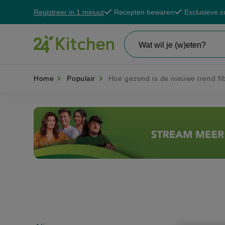
Registreer in 1 minuut
Recepten bewaren
Exclusieve c
Overslaan
De voordelen van een 24K account
en
naar
Wat
wil
de
je
zoeken?
Home
Populair
Hoe gezond is de nieuwe trend f
inhoud
gaan
Disney+