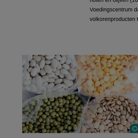
noten en olijven (1
Voedingscentrum dag
volkorenproducten t
slide
1
to
3
of
3