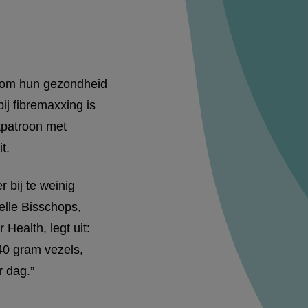
n om hun gezondheid
j fibremaxxing is
etpatroon met
it.
r bij te weinig
elle Bisschops,
Health, legt uit:
40 gram vezels,
r dag.”