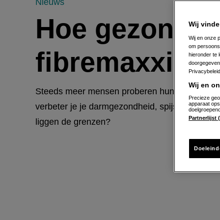
Hoe
Nieuws
Hoe gezond is
Wij vinde
gezond
Wij en onze p
om persoons
fibremaxxing
hieronder te
is
doorgegeven 
Privacybelei
Wij en o
Steeds meer mensen proberen hun vezelinname t
de
Precieze geo
apparaat ops
verbeter je je darmgezondheid, spijsvertering 
doelgroepeno
Partnerlijst
liggen de grenzen?
nieuwe
Doeleind
trend
fibremaxxing?