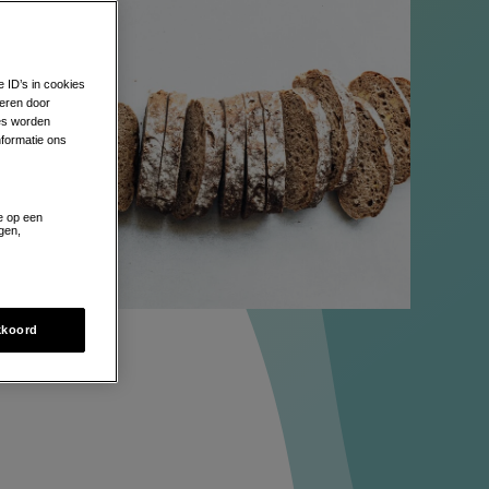
e ID’s in cookies
eren door
zes worden
formatie ons
ten,
e op een
gen,
n waar
kkoord