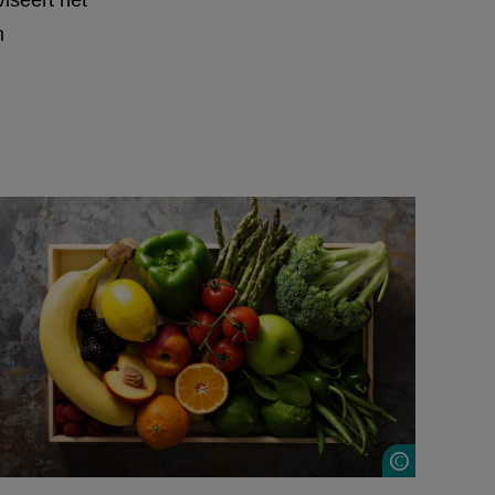
iseert het
n
Shutter