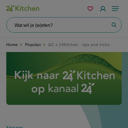
Overslaan
Mijn
Accountme
Menu
bewaarde
en
recepten
naar
Wat
Zoeke
wil
de
je
zoeken?
inhoud
Home
Populair
&C x 24Kitchen - tips and tricks
gaan
Disney+
Nieuws