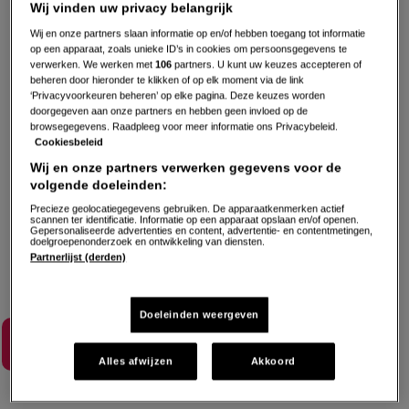
Wij vinden uw privacy belangrijk
onderscheid.
De Italiaanse, Spaanse, of Thaise keuken:
niks wordt door Jamie overgeslagen. Ieder land komt
Wij en onze partners slaan informatie op en/of hebben toegang tot informatie
op een apparaat, zoals unieke ID’s in cookies om persoonsgegevens te
aan bod met zijn eigen bijzondere ingrediënten en
verwerken. We werken met
106
partners. U kunt uw keuzes accepteren of
beheren door hieronder te klikken of op elk moment via de link
gerechten!
‘Privacyvoorkeuren beheren’ op elke pagina. Deze keuzes worden
doorgegeven aan onze partners en hebben geen invloed op de
browsegegevens. Raadpleeg voor meer informatie ons Privacybeleid.
Cookiesbeleid
Wij en onze partners verwerken gegevens voor de
volgende doeleinden:
Precieze geolocatiegegevens gebruiken. De apparaatkenmerken actief
scannen ter identificatie. Informatie op een apparaat opslaan en/of openen.
Gepersonaliseerde advertenties en content, advertentie- en contentmetingen,
doelgroepenonderzoek en ontwikkeling van diensten.
Partnerlijst (derden)
Doeleinden weergeven
Lees meer
Alles afwijzen
Akkoord