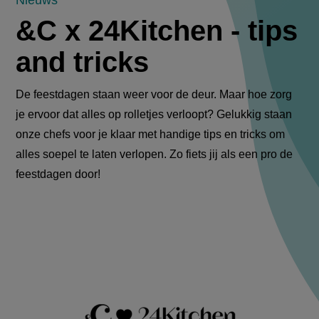
&C
&C x 24Kitchen - tips
x
and tricks
24Kitchen
-
De feestdagen staan weer voor de deur. Maar hoe zorg
je ervoor dat alles op rolletjes verloopt? Gelukkig staan
tips
onze chefs voor je klaar met handige tips en tricks om
and
alles soepel te laten verlopen. Zo fiets jij als een pro de
feestdagen door!
tricks